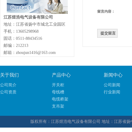
留言内容：
江苏煜浩电气设备有限公司
地址：江苏省扬中市城北工业园区
手机：13605298968
固话：0511-88434516
邮编：212213
邮箱：zhoujun1416@163.com
关于我们
产品中心
新闻中心
公司简介
开关柜
公司新闻
公司资质
母线槽
行业新闻
电缆桥架
支吊架
版权所有：江苏煜浩电气设备有限公司 地址：江苏省扬