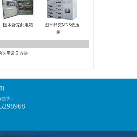
图木舒克配电箱
图木舒克MNS低压
柜
的选用常见方法
们
务热线：
5298968
苏公网安备32118202001277号