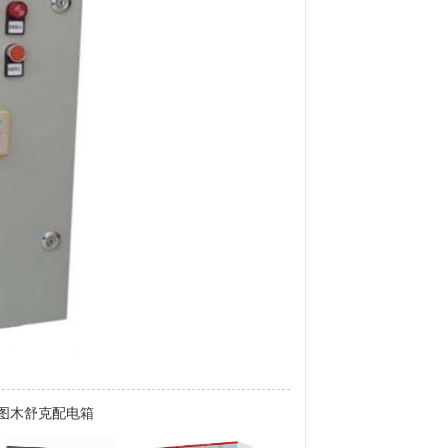
图木舒克配电箱